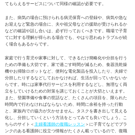
てもらえるサービスについて同様の確認が必要です。
また、病気の場合に預けられる病児保育への登録や、病気や急な
お迎えなど緊急の場合に、夫や祖父母などの援助が受けられるか
などの確認や話し合いは、必ず行っておくべきです。職場で子育
てに対する理解が得られる場合でも、やはり思わぬトラブルが続
く場合もあるからです。
家庭で行う育児や家事に対して、できるだけ簡略化や分担を行う
ための準備も大切です。家で過ごす時間が減るため、食器洗乾燥
機やお掃除ロボットなど、便利な電化製品を投入したり、夫婦で
分担したりするなどしておかなければ、生活が回っていかないか
らです。時には家事代行サービスを利用するなどし、無理なく両
立をしていけるための対策を講じておくことが大切といえます。
また、登園準備や食事の世話など、たくさんの項目を、限られた
時間内で行わなければならないため、時間に余裕を持った行動
と、家族内での協力が欠かせません。タスクを書き出して見える
化し、分担していくという方法をとってみても良いでしょう。こ
ちらのサイト＜
主婦看護師の復職レッスン
＞に子育てなどでブラ
ンクのある看護師に役立つ情報がたくさん載っているので、復職